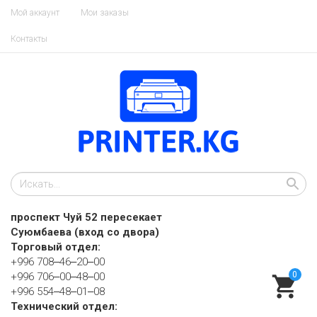
Мой аккаунт
Мои заказы
Контакты
проспект Чуй 52 пересекает
Суюмбаева (вход со двора)
Торговый отдел:
+996 708‒46‒20‒00
0
+996 706‒00‒48‒00
+996 554‒48‒01‒08
Технический отдел: