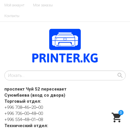
Мой аккаунт
Мои заказы
Контакты
проспект Чуй 52 пересекает
Суюмбаева (вход со двора)
Торговый отдел:
+996 708‒46‒20‒00
0
+996 706‒00‒48‒00
+996 554‒48‒01‒08
Технический отдел: